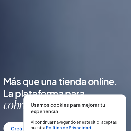
Más que una tienda online.
La plataforma para
entregar rápido
Usamos cookies para mejorar tu
|
experiencia
Al continuar navegando en este sitio, aceptás
nuestra
Política de Privacidad
Creá tu tienda gratis