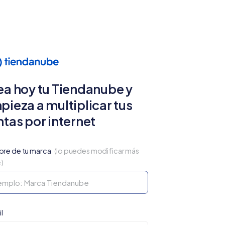
ea hoy tu Tiendanube y
pieza a multiplicar tus
ntas por internet
re de tu marca
(lo puedes modificar más
e)
l