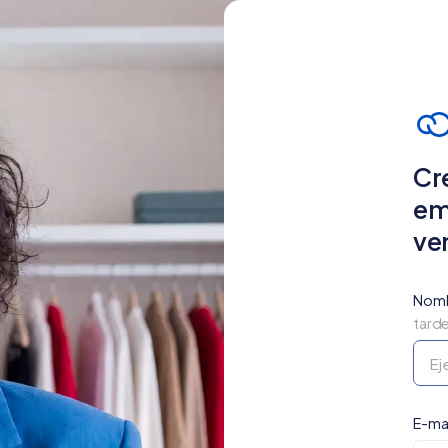
Cr
em
ve
Nomb
tard
E-mai