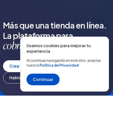
Más que una tienda en línea.
La plataforma para
fide
|
Usamos cookies para mejorar tu
experiencia
Al continuar navegando en este sitio, aceptas
nuestra
Política de Privacidad
Crea tu tienda gratis
Habla con un especialista
Continuar