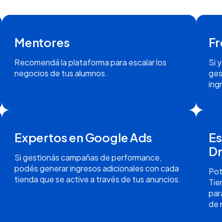
Mentores
Fr
Recomendá la plataforma para escalar los
Si 
negocios de tus alumnos.
ges
ing
Expertos en Google Ads
Es
Dr
Si gestionás campañas de performance,
podés generar ingresos adicionales con cada
Pot
tienda que se active a través de tus anuncios.
Tie
par
de 