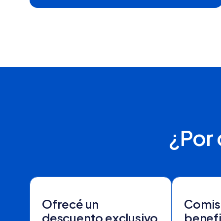
¿Por 
Ofrecé un
Comis
descuento exclusivo
benefi