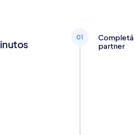
Completá e
01
minutos
partner