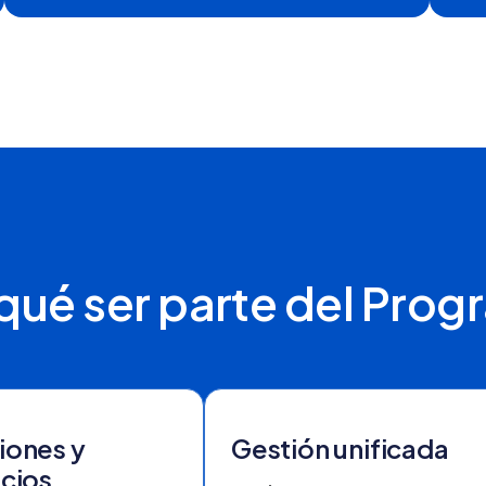
qué ser parte del Pro
iones y
Gestión unificada
cios