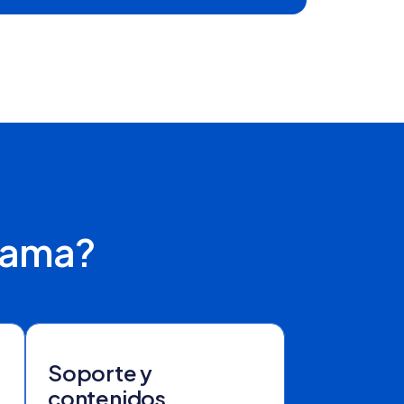
grama?
Soporte y
contenidos