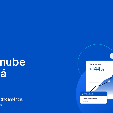
anube
ná
tinoamérica,
ra