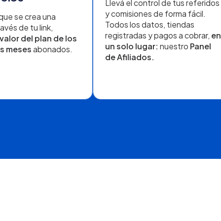
Llevá el control de tus referidos
y comisiones de forma fácil.
que se crea una
Todos los datos, tiendas
avés de tu link,
registradas y pagos a cobrar,
en
 valor del plan de los
un solo lugar:
nuestro
Panel
os meses
abonados.
de Afiliados.