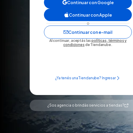
Continuar con Google
Continuar con Apple
o
Continuar con e-mail
Al continuar, aceptás las
políticas, términos y
condiciones
de Tiendanube.
¿Ya tenés una Tiendanube? Ingresar
¿Sos agencia o brindás servicios a tiendas?