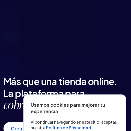
Más que una tienda online.
La plataforma para
entregar rápido
Usamos cookies para mejorar tu
|
experiencia
Al continuar navegando en este sitio, aceptás
nuestra
Política de Privacidad
Creá tu tienda gratis