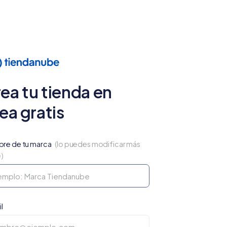
ea tu tienda en
nea gratis
re de tu marca
(lo puedes modificar más
e)
l