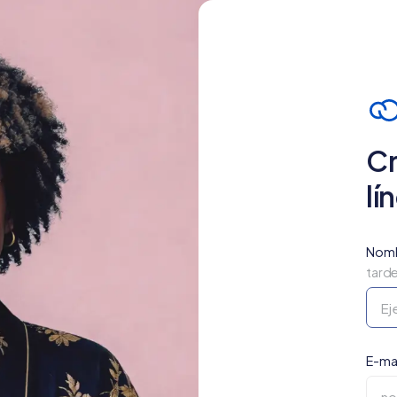
Cr
lí
Nomb
tard
E-mai