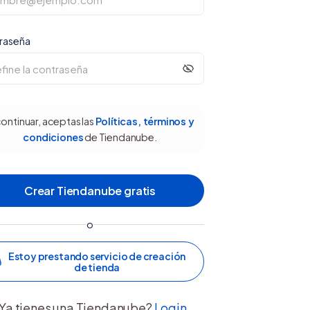
raseña
continuar, aceptas las
Políticas, términos y
condiciones
de Tiendanube.
o
Estoy prestando servicio de creación
de tienda
Ya tienes una Tiendanube?
Login