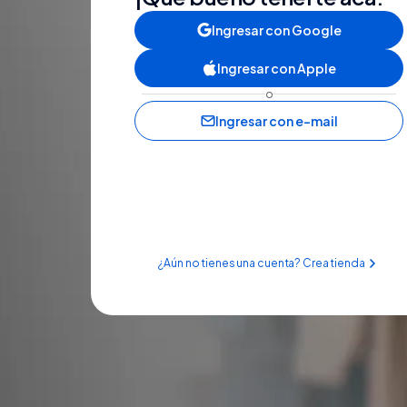
Ingresar con Google
Ingresar con Apple
o
Ingresar con e-mail
¿Aún no tienes una cuenta? Crea tienda