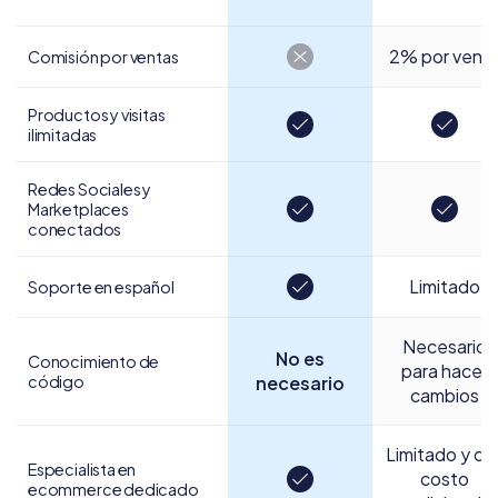
2% por vent
Comisión por ventas
Productos y visitas
ilimitadas
Redes Sociales y
Marketplaces
conectados
Limitado
Soporte en español
Necesario
No es
Conocimiento de
para hacer
código
necesario
cambios
Limitado y co
Especialista en
costo
ecommerce dedicado