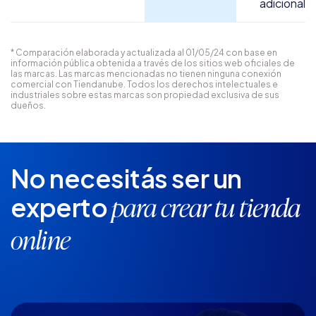
adicional
* Comparación elaborada y actualizada al 01/05/24 con base en
información pública obtenida a través de los sitios web oficiales de
las marcas. Las marcas mencionadas no tienen ninguna conexión
comercial con Tiendanube. Todos los derechos intelectuales e
industriales sobre estas marcas son propiedad exclusiva de sus
dueños.
No necesitás ser un
experto
para crear tu tienda
online