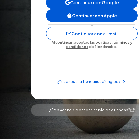
Continuar con Google
Continuar con Apple
o
Continuar con e-mail
Al continuar, aceptas las
políticas, términos y
condiciones
de Tiendanube.
¿Ya tienes una Tiendanube? Ingresar
¿Eres agencia o brindas servicios a tiendas?