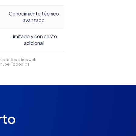
Conocimiento técnico
avanzado
Limitado y con costo
adicional
és de los sitios web
anube. Todos los
rto