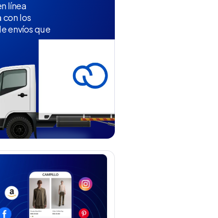
n línea
 con los
e envíos que