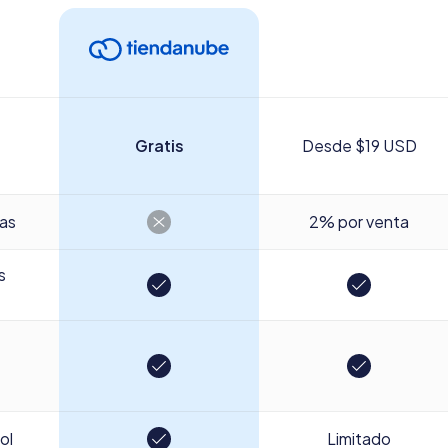
Gratis
Desde $19 USD
tas
2% por venta
s
ol
Limitado