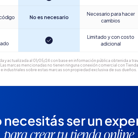
Necesario para hacer
código
No es necesario
cambios
Limitado y con costo
cado
adicional
 y actualizada al 01/05/24 con base en información pública obtenida a trav
s. Las marcas mencionadas no tienen ninguna conexión comercial con Tiend
 e industriales sobre estas marcas son propiedad exclusiva de sus dueños.
 necesitás ser un expe
para crear tu tienda online