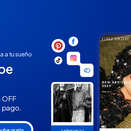
a a tu sueño
ube
% OFF
n pago.