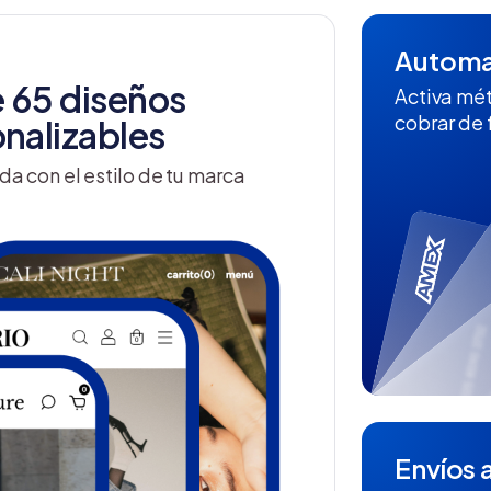
Automat
 65 diseños
Activa mé
cobrar de
nalizables
da con el estilo de tu marca
Envíos a