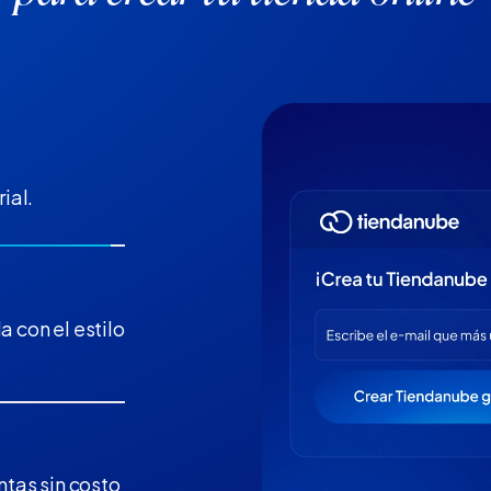
ial.
a con el estilo
tas sin costo