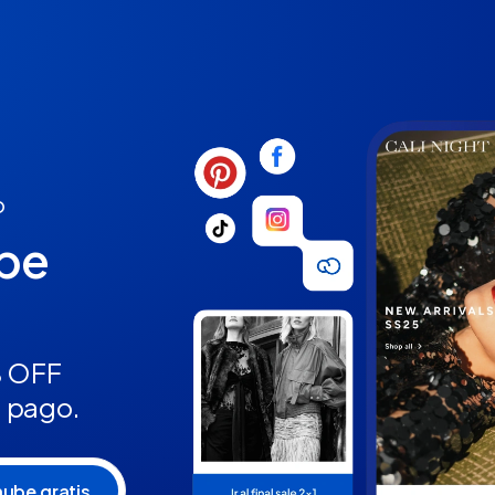
o
ube
% OFF
n pago.