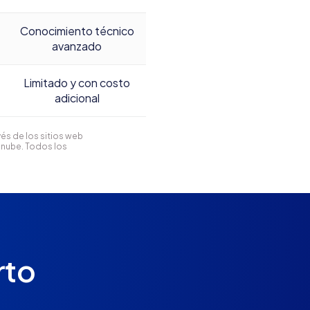
Conocimiento técnico
avanzado
Limitado y con costo
adicional
és de los sitios web
anube. Todos los
rto