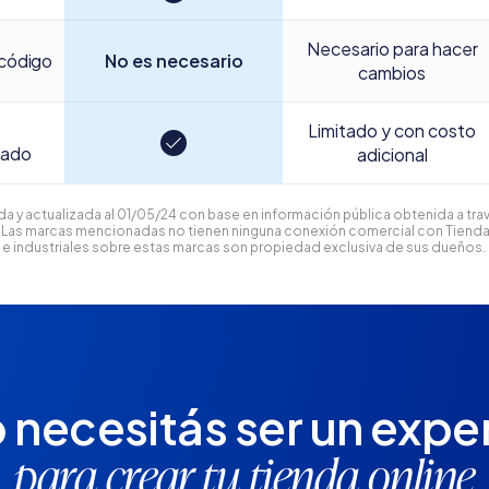
Necesario para hacer
código
No es necesario
cambios
Limitado y con costo
cado
adicional
 y actualizada al 01/05/24 con base en información pública obtenida a trav
s. Las marcas mencionadas no tienen ninguna conexión comercial con Tiend
 e industriales sobre estas marcas son propiedad exclusiva de sus dueños.
 necesitás ser un expe
para crear tu tienda online