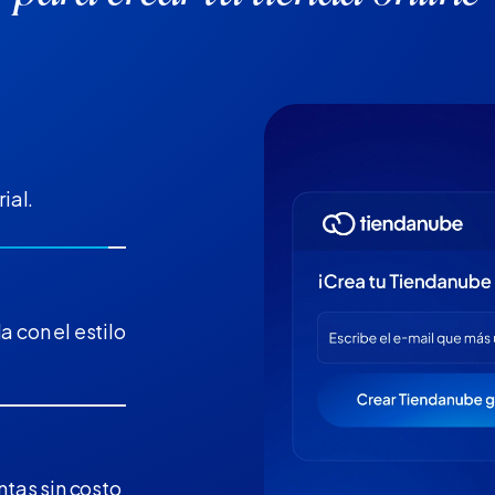
ial.
a con el estilo
tas sin costo