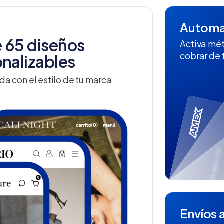
Automat
 65 diseños
Activa mé
cobrar de
nalizables
da con el estilo de tu marca
Envíos a