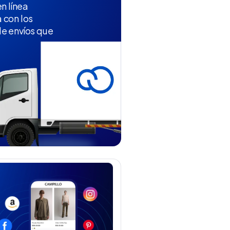
n línea
 con los
e envíos que