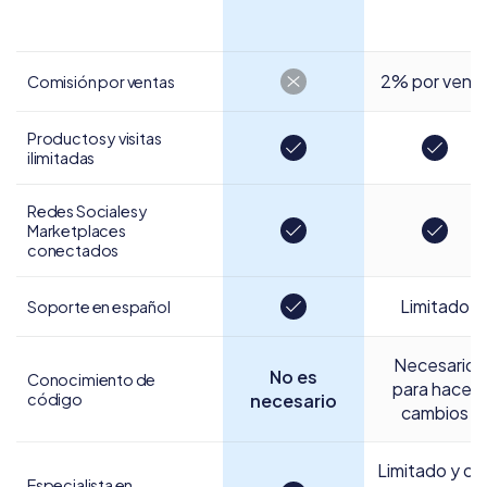
2% por vent
Comisión por ventas
Productos y visitas
ilimitadas
Redes Sociales y
Marketplaces
conectados
Limitado
Soporte en español
Necesario
No es
Conocimiento de
para hacer
código
necesario
cambios
Limitado y co
Especialista en