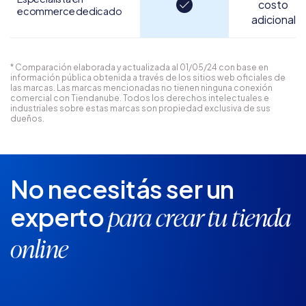
costo
ecommerce dedicado
adicional
* Comparación elaborada y actualizada al 01/05/24 con base en
información pública obtenida a través de los sitios web oficiales de
las marcas. Las marcas mencionadas no tienen ninguna conexión
comercial con Tiendanube. Todos los derechos intelectuales e
industriales sobre estas marcas son propiedad exclusiva de sus
dueños.
No necesitás ser un
experto
para crear tu tienda
online