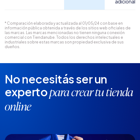
adicional
* Comparación elaborada y actualizada al 01/05/24 con base en
información pública obtenida a través de los sitios web oficiales de
las marcas. Las marcas mencionadas no tienen ninguna conexión
comercial con Tiendanube. Todos los derechos intelectuales e
industriales sobre estas marcas son propiedad exclusiva de sus
dueños.
No necesitás ser un
experto
para crear tu tienda
online