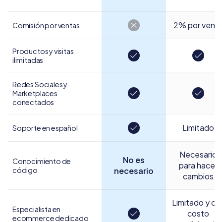
2% por vent
Comisión por ventas
Productos y visitas
ilimitadas
Redes Sociales y
Marketplaces
conectados
Limitado
Soporte en español
Necesario
No es
Conocimiento de
para hacer
código
necesario
cambios
Limitado y co
Especialista en
costo
ecommerce dedicado