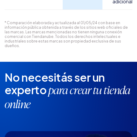
adicional
* Comparación elaborada y actualizada al 01/05/24 con base en
información pública obtenida a través de los sitios web oficiales de
las marcas. Las marcas mencionadas no tienen ninguna conexión
comercial con Tiendanube. Todos los derechos intelectuales e
industriales sobre estas marcas son propiedad exclusiva de sus
dueños.
No necesitás ser un
experto
para crear tu tienda
online