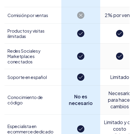
2% por vent
Comisión por ventas
Productos y visitas
ilimitadas
Redes Sociales y
Marketplaces
conectados
Limitado
Soporte en español
Necesario
No es
Conocimiento de
para hacer
código
necesario
cambios
Limitado y co
Especialista en
costo
ecommerce dedicado