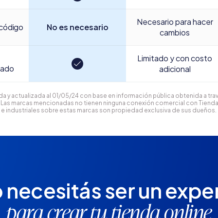
Necesario para hacer
código
No es necesario
cambios
Limitado y con costo
cado
adicional
 y actualizada al 01/05/24 con base en información pública obtenida a trav
s. Las marcas mencionadas no tienen ninguna conexión comercial con Tiend
 e industriales sobre estas marcas son propiedad exclusiva de sus dueños.
 necesitás ser un expe
para crear tu tienda online