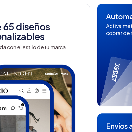
Automat
 65 diseños
Activa mé
cobrar de
nalizables
da con el estilo de tu marca
Envíos a