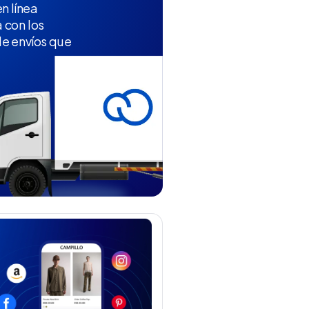
n línea
 con los
e envíos que