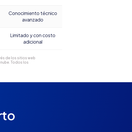
Conocimiento técnico
avanzado
Limitado y con costo
adicional
és de los sitios web
anube. Todos los
rto