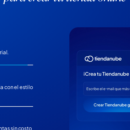
ial.
a con el estilo
tas sin costo