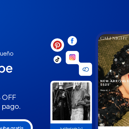
 sueño
ube
% OFF
n pago.