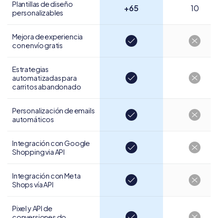
Plantillas de diseño
+65
10
personalizables
Mejora de experiencia
con envío gratis
Estrategias
automatizadas para
carritos abandonado
Personalización de
emails
automáticos
Integración con Google
Shopping via API
Integración con
Meta
Shops vía API
Pixel y API de
conversiones do