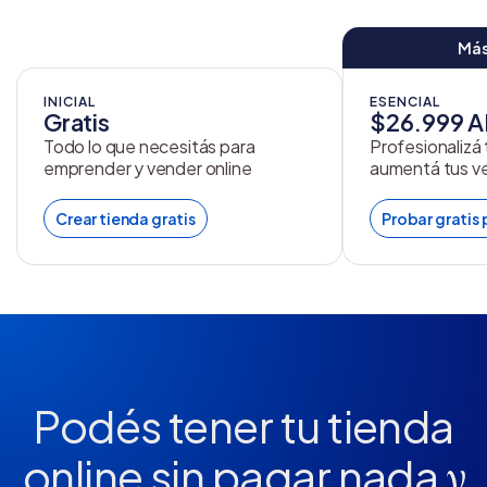
Más
INICIAL
ESENCIAL
Gratis
$26.999 
Todo lo que necesitás para
Profesionalizá
emprender y vender online
aumentá tus v
Crear tienda gratis
Probar gratis 
Podés tener tu tienda
online
sin pagar nada
y