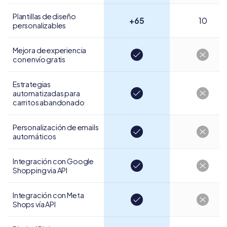
Plantillas de diseño
+65
10
personalizables
Mejora de experiencia
con envío gratis
Estrategias
automatizadas para
carritos abandonado
Personalización de
emails
automáticos
Integración con Google
Shopping via API
Integración con
Meta
Shops vía API