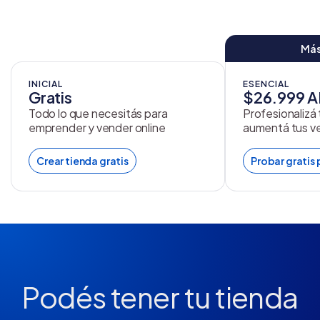
Más
INICIAL
ESENCIAL
Gratis
$26.999 
Todo lo que necesitás para
Profesionalizá
emprender y vender online
aumentá tus v
Crear tienda gratis
Probar gratis 
Podés tener tu tienda