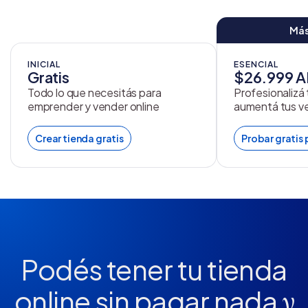
Más
INICIAL
ESENCIAL
Gratis
$26.999 
Todo lo que necesitás para
Profesionalizá
emprender y vender online
aumentá tus v
Crear tienda gratis
Probar gratis 
Podés tener tu tienda
online
sin pagar nada
y