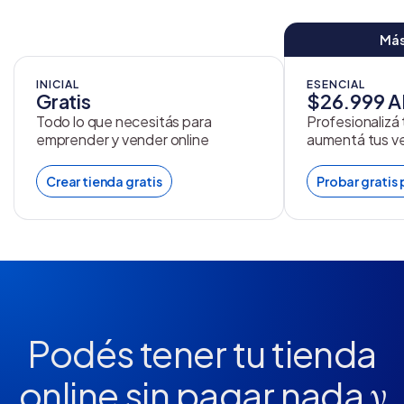
Más
INICIAL
ESENCIAL
Gratis
$26.999 
Todo lo que necesitás para
Profesionalizá
emprender y vender online
aumentá tus v
Crear tienda gratis
Probar gratis 
Podés tener tu tienda
online
sin pagar nada
y