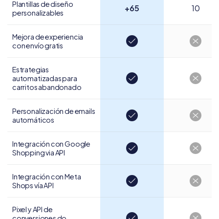
Plantillas de diseño
+65
10
personalizables
Mejora de experiencia
con envío gratis
Estrategias
automatizadas para
carritos abandonado
Personalización de
emails
automáticos
Integración con Google
Shopping via API
Integración con
Meta
Shops vía API
Pixel y API de
conversiones do