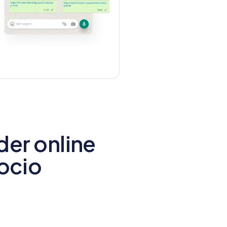
er online
gocio