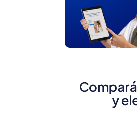
Compará 
y el