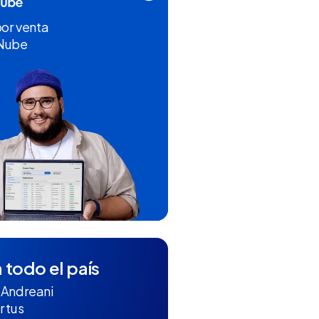
por venta
 Nube
 todo el país
 Andreani
r tus