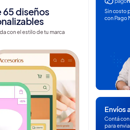
 65 diseños
Sin costo 
con Pago
nalizables
da con el estilo de tu marca
Envíos a
Contá con
para envia