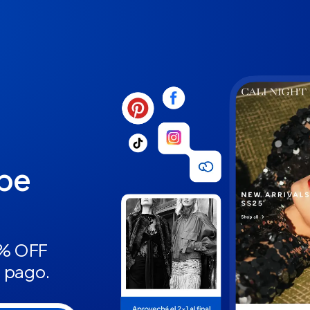
ube
5% OFF
n pago.