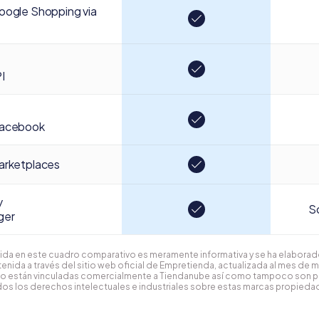
oogle Shopping via
I
facebook
arketplaces
y
So
ger
ida en este cuadro comparativo es meramente informativa y se ha elaborado
enida a través del sitio web oficial de Empretienda, actualizada al mes de 
o están vinculadas comercialmente a Tiendanube así como tampoco son 
os los derechos intelectuales e industriales sobre estas marcas propiedad