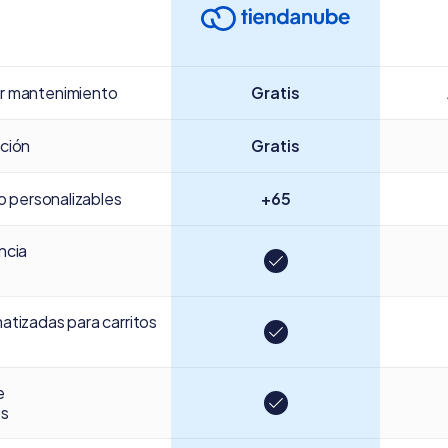
r mantenimiento
Gratis
ción
Gratis
ño personalizables
+65
ncia
atizadas para carritos
e
os