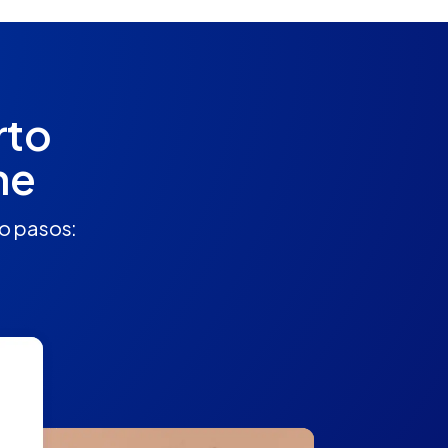
rto
ne
ro pasos: