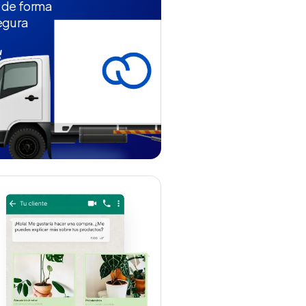
 de forma
egura