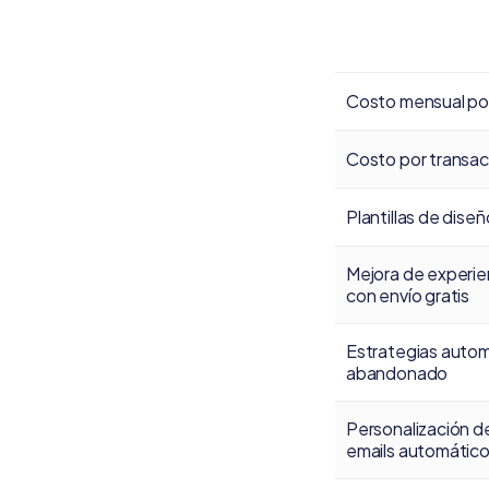
Costo mensual po
Costo por transac
Plantillas de dise
Mejora de experie
con envío gratis
Estrategias autom
abandonado
Personalización d
emails automátic