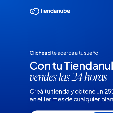
Clichead
te acerca a tu sueño
Con tu Tiendan
vendes las 24 horas
Creá tu tienda y obtené un 2
en el 1er mes de cualquier pla