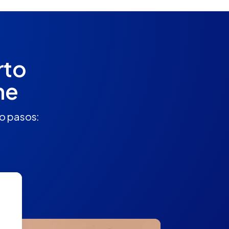
rto
ne
ro pasos: