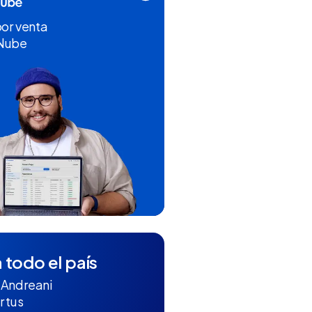
por venta
 Nube
 todo el país
 Andreani
r tus