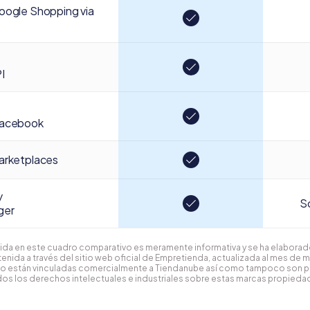
oogle Shopping via
I
facebook
arketplaces
y
So
ger
ida en este cuadro comparativo es meramente informativa y se ha elaborado
enida a través del sitio web oficial de Empretienda, actualizada al mes de 
o están vinculadas comercialmente a Tiendanube así como tampoco son 
os los derechos intelectuales e industriales sobre estas marcas propiedad