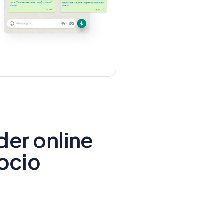
er online
gocio