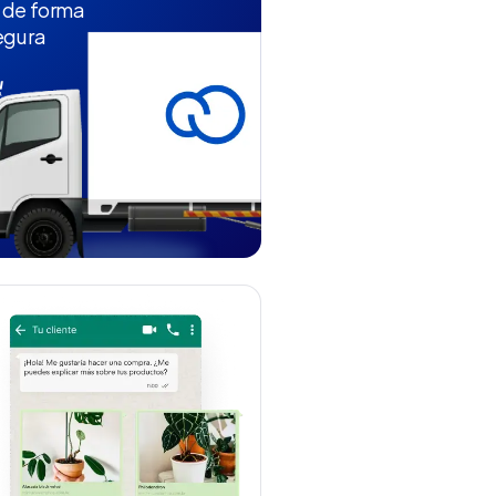
 de forma
egura