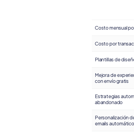
Costo mensual po
Costo por transac
Plantillas de dise
Mejora de experie
con envío gratis
Estrategias autom
abandonado
Personalización d
emails automátic