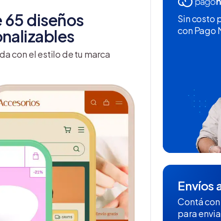
 65 diseños
Sin costo 
con Pago
nalizables
da con el estilo de tu marca
Envíos a
Contá con
para envia