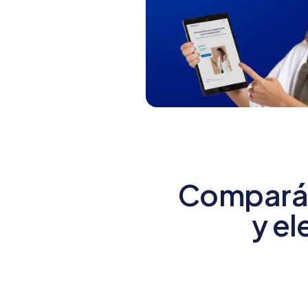
Compará 
y el