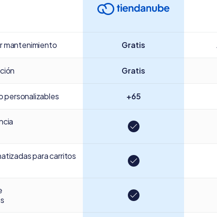
r mantenimiento
Gratis
ción
Gratis
ño personalizables
+65
ncia
atizadas para carritos
e
os