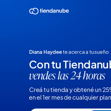
Diana Haydee
te acerca a tu sueño
Con tu Tiendan
vendes las 24 horas
Creá tu tienda y obtené un 2
en el 1er mes de cualquier pla