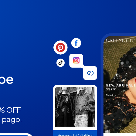
ube
5% OFF
n pago.