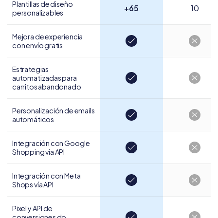
Plantillas de diseño
+65
10
personalizables
Mejora de experiencia
con envío gratis
Estrategias
automatizadas para
carritos abandonado
Personalización de
emails
automáticos
Integración con Google
Shopping via API
Integración con
Meta
Shops vía API
Pixel y API de
conversiones do