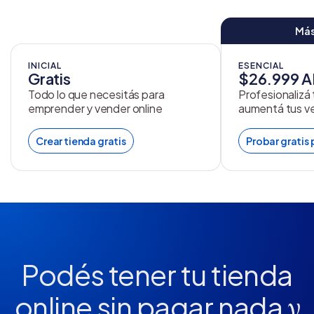
Más
INICIAL
ESENCIAL
Gratis
$26.999 
Todo lo que necesitás para
Profesionalizá
emprender y vender online
aumentá tus v
Crear tienda gratis
Probar gratis 
Podés tener tu tienda
online
sin pagar nada
y