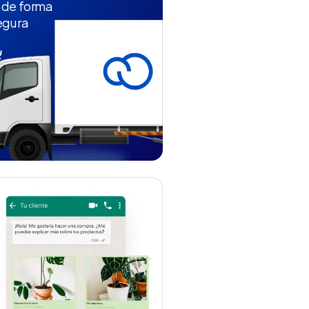
 de forma
egura