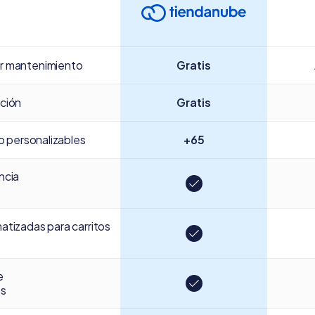
r mantenimiento
Gratis
ción
Gratis
ño personalizables
+65
ncia
atizadas para carritos
e
os