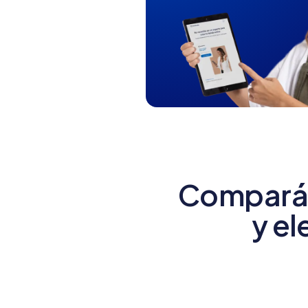
Compará 
y el