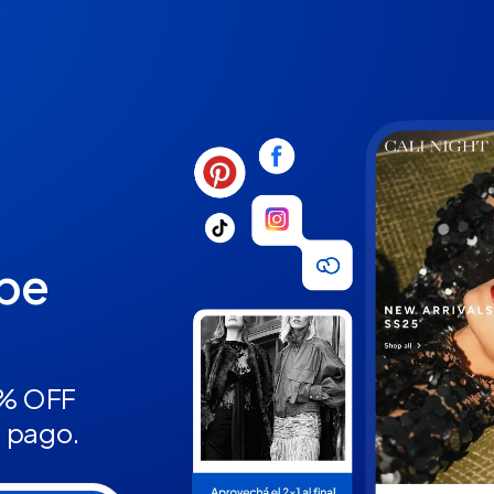
ube
5% OFF
n pago.