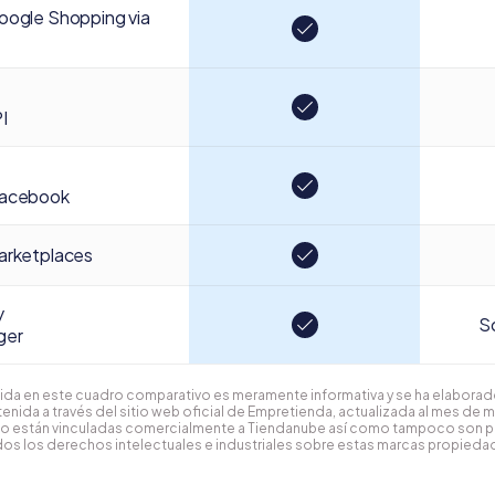
oogle Shopping via
I
facebook
arketplaces
y
So
ger
ida en este cuadro comparativo es meramente informativa y se ha elaborado
enida a través del sitio web oficial de Empretienda, actualizada al mes de 
o están vinculadas comercialmente a Tiendanube así como tampoco son 
os los derechos intelectuales e industriales sobre estas marcas propiedad