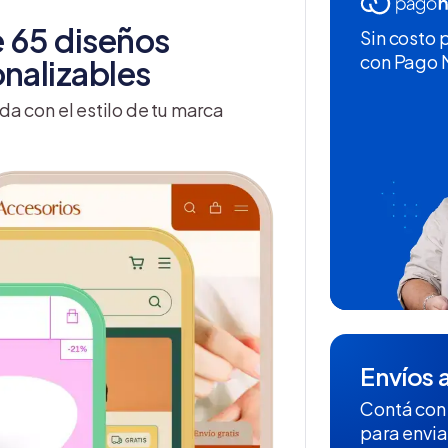
 65 diseños
Sin costo 
con Pago
nalizables
da con el estilo de tu marca
Envíos a
Contá con
para envia