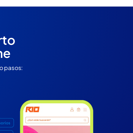
rto
ne
ro pasos: