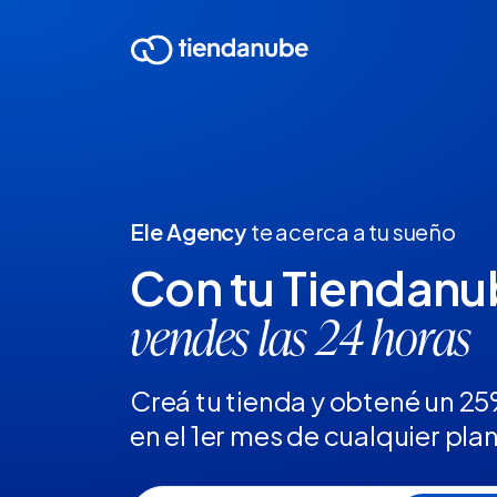
Ele Agency
te acerca a tu sueño
Con tu Tiendan
vendes las 24 horas
Creá tu tienda y obtené un 2
en el 1er mes de cualquier pla