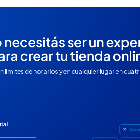
 necesitás ser un expe
ara crear tu tienda onli
n límites de horarios y en cualquier lugar en cuat
ial.