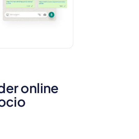
er online
gocio