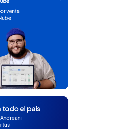
por venta
 Nube
 todo el país
 Andreani
r tus