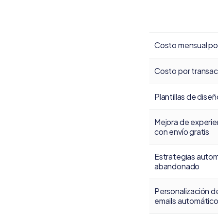
Costo mensual po
Costo por transac
Plantillas de dise
Mejora de experie
con envío gratis
Estrategias autom
abandonado
Personalización d
emails automátic