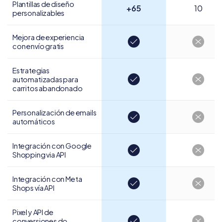
Plantillas de diseño
+65
10
personalizables
Mejora de experiencia
con envío gratis
Estrategias
automatizadas para
carritos abandonado
Personalización de
emails
automáticos
Integración con Google
Shopping via API
Integración con
Meta
Shops vía API
Pixel y API de
conversiones do