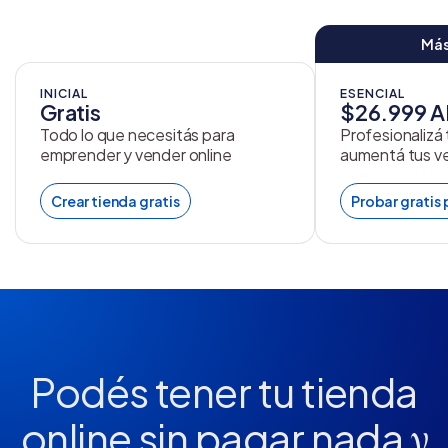
Más
INICIAL
ESENCIAL
Gratis
$26.999 
Todo lo que necesitás para
Profesionalizá
emprender y vender online
aumentá tus v
Crear tienda gratis
Probar gratis 
Podés tener tu tienda
online
sin pagar nada
y