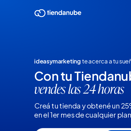
ideasymarketing
te acerca a tu sue
Con tu Tiendan
vendes las 24 horas
Creá tu tienda y obtené un 2
en el 1er mes de cualquier pla