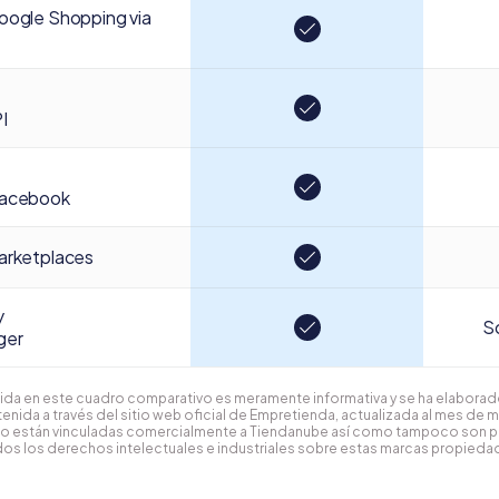
oogle Shopping via
I
facebook
arketplaces
y
So
ger
ida en este cuadro comparativo es meramente informativa y se ha elaborado
enida a través del sitio web oficial de Empretienda, actualizada al mes de 
o están vinculadas comercialmente a Tiendanube así como tampoco son 
os los derechos intelectuales e industriales sobre estas marcas propiedad