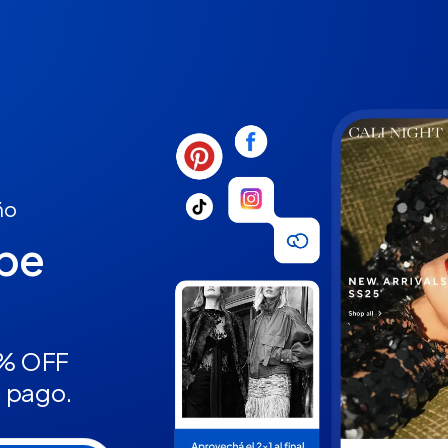
ño
ube
5% OFF
n pago.