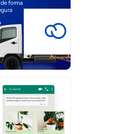
 de forma
egura