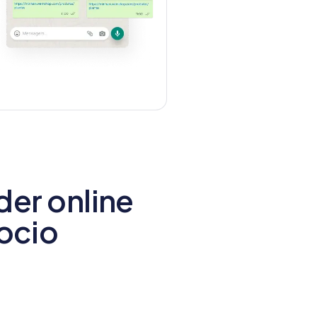
er online
gocio