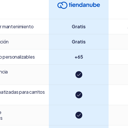
r mantenimiento
Gratis
ción
Gratis
ño personalizables
+65
ncia
atizadas para carritos
e
os