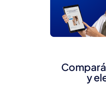
Compará 
y el