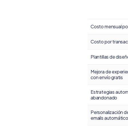
Costo mensual po
Costo por transac
Plantillas de dise
Mejora de experie
con envío gratis
Estrategias autom
abandonado
Personalización d
emails automátic