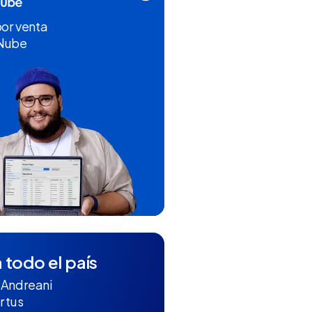
por venta
 Nube
 todo el país
 Andreani
r tus