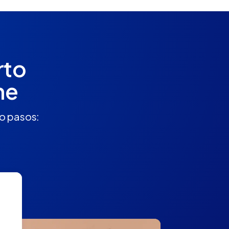
rto
ne
ro pasos: