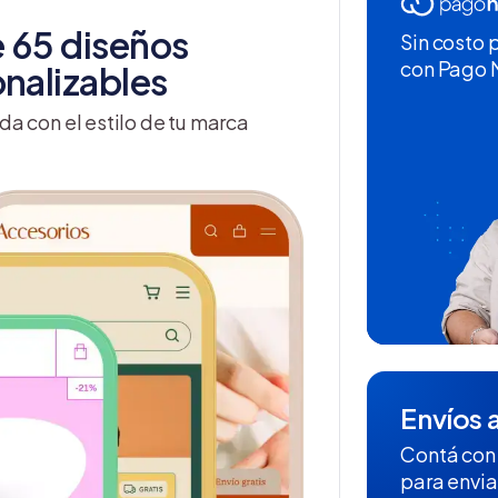
 65 diseños
Sin costo 
con Pago
nalizables
da con el estilo de tu marca
Envíos a
Contá con
para envia