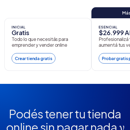
Más
INICIAL
ESENCIAL
Gratis
$26.999 
Todo lo que necesitás para
Profesionalizá
emprender y vender online
aumentá tus v
Crear tienda gratis
Probar gratis 
Podés tener tu tienda
online
sin pagar nada
y