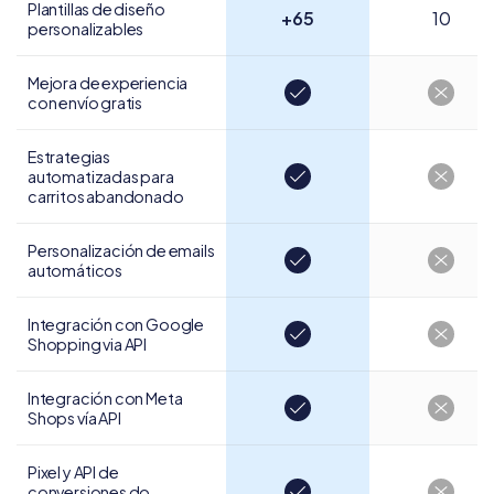
Plantillas de diseño
+65
10
personalizables
Mejora de experiencia
con envío gratis
Estrategias
automatizadas para
carritos abandonado
Personalización de
emails
automáticos
Integración con Google
Shopping via API
Integración con
Meta
Shops vía API
Pixel y API de
conversiones do