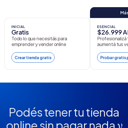
Más
INICIAL
ESENCIAL
Gratis
$26.999 
Todo lo que necesitás para
Profesionalizá
emprender y vender online
aumentá tus v
Crear tienda gratis
Probar gratis 
Podés tener tu tienda
online
sin pagar nada
y