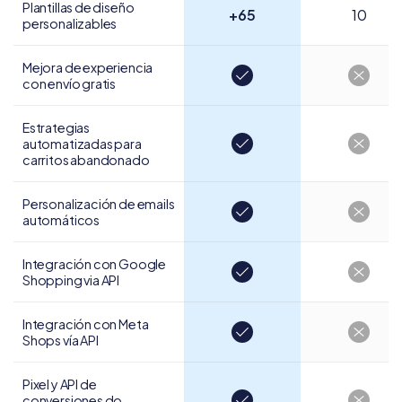
Plantillas de diseño
+65
10
personalizables
Mejora de experiencia
con envío gratis
Estrategias
automatizadas para
carritos abandonado
Personalización de
emails
automáticos
Integración con Google
Shopping via API
Integración con
Meta
Shops vía API
Pixel y API de
conversiones do