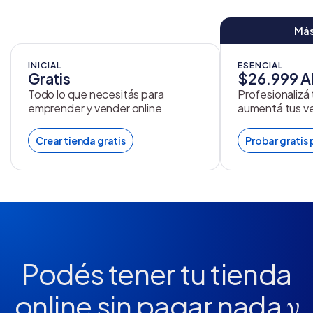
Más
INICIAL
ESENCIAL
Gratis
$26.999 
Todo lo que necesitás para
Profesionalizá
emprender y vender online
aumentá tus v
Crear tienda gratis
Probar gratis 
Podés tener tu tienda
online
sin pagar nada
y