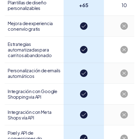
Plantillas de diseño
+65
10
personalizables
Mejora de experiencia
con envío gratis
Estrategias
automatizadas para
carritos abandonado
Personalización de
emails
automáticos
Integración con Google
Shopping via API
Integración con
Meta
Shops vía API
Pixel y API de
conversiones do