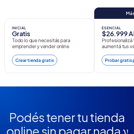
Más
INICIAL
ESENCIAL
Gratis
$26.999 
Todo lo que necesitás para
Profesionalizá
emprender y vender online
aumentá tus v
Crear tienda gratis
Probar gratis 
Podés tener tu tienda
online
sin pagar nada
y