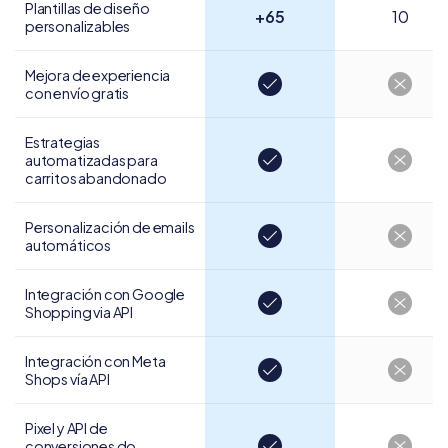
Plantillas de diseño
+65
10
personalizables
Mejora de experiencia
con envío gratis
Estrategias
automatizadas para
carritos abandonado
Personalización de
emails
automáticos
Integración con Google
Shopping via API
Integración con
Meta
Shops vía API
Pixel y API de
conversiones do