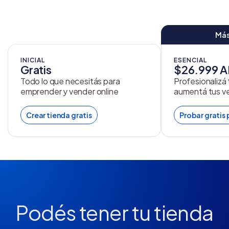
Más
INICIAL
ESENCIAL
Gratis
$26.999 
Todo lo que necesitás para
Profesionalizá
emprender y vender online
aumentá tus v
Crear tienda gratis
Probar gratis 
Podés tener tu tienda