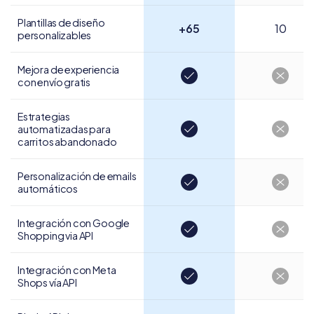
Plantillas de diseño
+65
10
personalizables
Mejora de experiencia
con envío gratis
Estrategias
automatizadas para
carritos abandonado
Personalización de
emails
automáticos
Integración con Google
Shopping via API
Integración con
Meta
Shops vía API