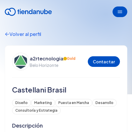
Volver al perfil
a2rtecnologia
Gold
Contactar
Belo Horizonte
Castellani Brasil
Diseño
Marketing
Puesta en Marcha
Desarrollo
Consultoría y Estrategia
Descripción