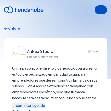
Volver
Ankaa Studio
Silver
Estado de México
Uní mi pasión por el diseño y los negocios para crear un
estudio especializado en identidad visual para
emprendedores que desean construir la marca de sus
sueños. Con 4 años de experiencia trabajando con
emprendedores en México, sé lo que tu marca
necesita para destacar. Mi enfoque no solo se centra
en el branding, esencial para atraer y enamorar a tu
...continuar leyendo
cliente ideal en los primeros 3 segundos, sino también