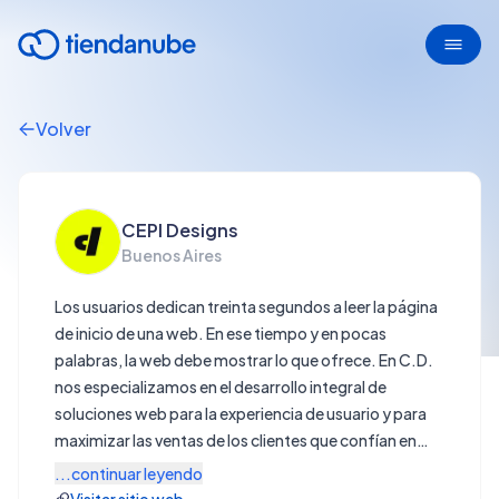
Volver
CEPI Designs
Buenos Aires
Los usuarios dedican treinta segundos a leer la página
de inicio de una web. En ese tiempo y en pocas
palabras, la web debe mostrar lo que ofrece. En C.D.
nos especializamos en el desarrollo integral de
soluciones web para la experiencia de usuario y para
maximizar las ventas de los clientes que confían en
nosotros.
...continuar leyendo