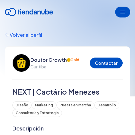
Volver al perfil
Doutor Growth
Gold
Contactar
Curitiba
NEXT | Cactário Menezes
Diseño
Marketing
Puesta en Marcha
Desarrollo
Consultoría y Estrategia
Descripción