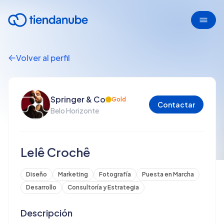
Volver al perfil
Springer & Co
Gold
Contactar
Belo Horizonte
Lelê Crochê
Diseño
Marketing
Fotografía
Puesta en Marcha
Desarrollo
Consultoría y Estrategia
Descripción