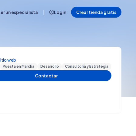
|
er un especialista
Login
Crear tienda gratis
sitio web
Puesta en Marcha
Desarrollo
Consultoría y Estrategia
Contactar