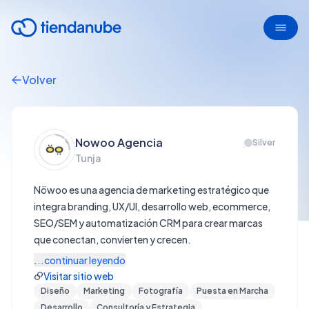
Volver
Nowoo Agencia
Silver
Tunja
Nöwoo es una agencia de marketing estratégico que
integra branding, UX/UI, desarrollo web, ecommerce,
SEO/SEM y automatización CRM para crear marcas
que conectan, convierten y crecen.
...continuar leyendo
Visitar sitio web
Diseño
Marketing
Fotografía
Puesta en Marcha
Desarrollo
Consultoría y Estrategia