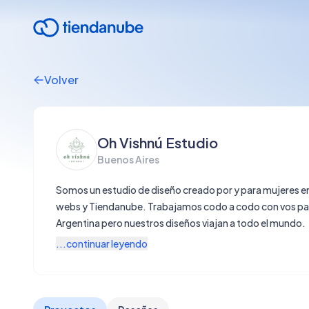
Volver
Oh Vishnú Estudio
Buenos Aires
Somos un estudio de diseño creado por y para mujeres e
webs y Tiendanube. Trabajamos codo a codo con vos para explotar al m
Argentina pero nuestros diseños viajan a todo el mundo.
...continuar leyendo