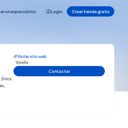
|
er un especialista
Login
Crear tienda gratis
Visitar sitio web
Diseño
Contactar
 Sitios