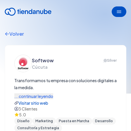
Volver
Softwow
Silver
Cúcuta
Transformamos tu empresa con soluciones digitales a
la medida.
...continuar leyendo
Visitar sitio web
3
Clientes
5.0
Diseño
Marketing
Puesta en Marcha
Desarrollo
Consultoría y Estrategia