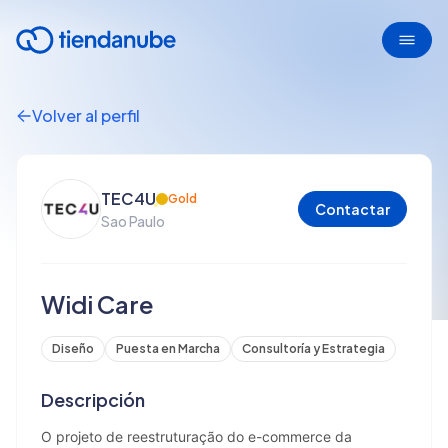
Volver al perfil
TEC4U
Gold
Contactar
Sao Paulo
Widi Care
Diseño
Puesta en Marcha
Consultoría y Estrategia
Descripción
O projeto de reestruturação do e-commerce da 