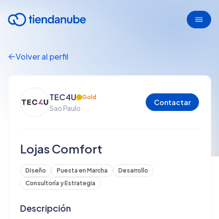
Volver al perfil
TEC4U
Gold
Contactar
Sao Paulo
Lojas Comfort
Diseño
Puesta en Marcha
Desarrollo
Consultoría y Estrategia
Descripción