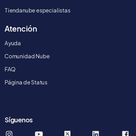
Tiendanube especialistas
Atención
Ayuda
Comunidad Nube
FAQ
Página de Status
Síguenos
tiendanube
tiendanube
company/tie
T