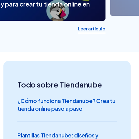
y para crear tu tienda online en
Nube para vender más
Tiendanube
Leer artículo
Todo sobre Tiendanube
¿Cómo funciona Tiendanube? Crea tu
tienda online paso a paso
Plantillas Tiendanube: diseños y