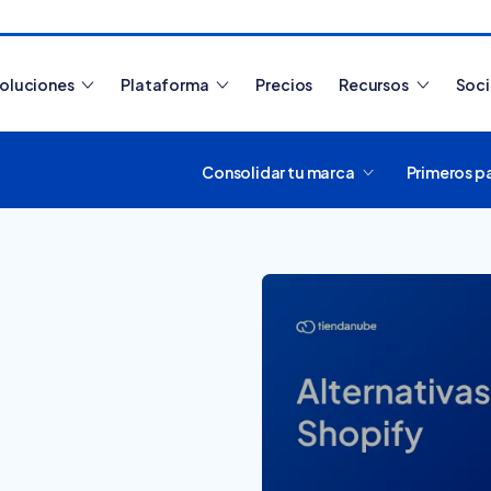
oluciones
Plataforma
Precios
Recursos
Soc
Consolidar tu marca
Primeros p
Artículos más leídos
¿Cómo funciona
Tiendanube? Aprende a