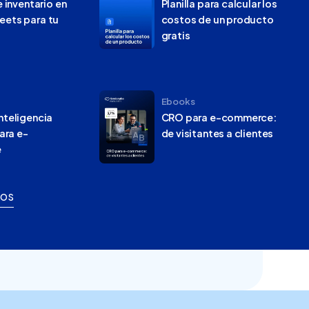
e inventario en
Planilla para calcular los
eets para tu
costos de un producto
gratis
Ebooks
nteligencia
CRO para e-commerce:
para e-
de visitantes a clientes
e
sos