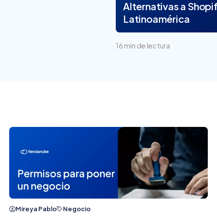
Alternativas a Shopif
crear y usar una tienda
Latinoamérica
online
16 min de lectura
Mireya Pablo
Negocio