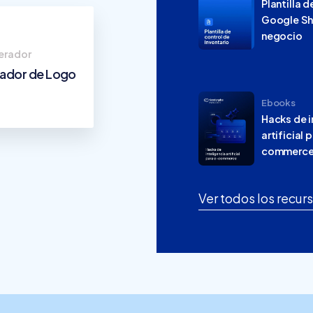
Plantilla d
Google Sh
negocio
erador
ador de Logo
Ebooks
Hacks de i
artificial 
commerc
Ver todos los recur