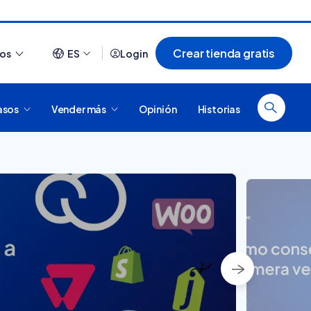
Crear tienda gratis
ios
ES
Login
asos
Vender más
Opinión
Historias
Ver todo
Próximo
¿Cómo es comprar en
20 tiendas online
Tiendanube? Conocé
argentinas creadas con