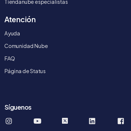
Tiendanube especialistas
Atención
Ayuda
Comunidad Nube
FAQ
Página de Status
Síguenos
tiendanube
tiendanube
company/tie
T