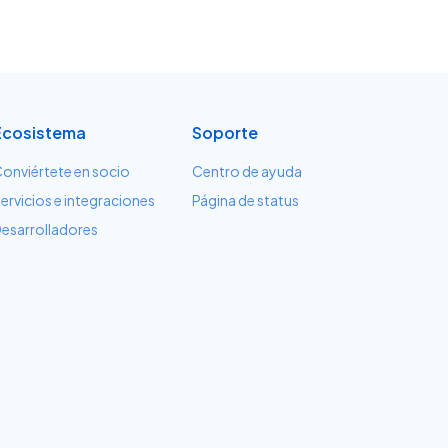
Ecosistema
Soporte
onviértete en socio
Centro de ayuda
ervicios e integraciones
Página de status
esarrolladores