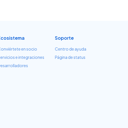
Ecosistema
Soporte
onviértete en socio
Centro de ayuda
ervicios e integraciones
Página de status
esarrolladores