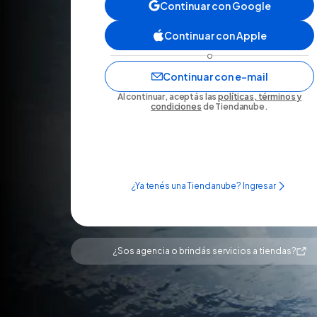
Continuar con Google
Continuar con Apple
o
Continuar con e-mail
Al continuar, aceptás las
políticas, términos y
condiciones
de Tiendanube.
¿Ya tenés una Tiendanube? Ingresar
¿Sos agencia o brindás servicios a tiendas?