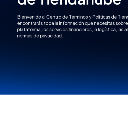
Política de
Privacidad
Regula la recopilación, el
almacenamiento, el
tratamiento, el intercambio y la
protección de los datos
personales de los vendedores,
compradores, visitantes de la
plataforma y candidatos a
procesos de selección,
garantizando el cumplimiento
de la Ley de Protección de los
Datos Personales N.º 25.326 y
demás normativas aplicables.