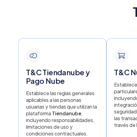
normas de cumplimiento
financiero.
Haga clic aquí
Haga clic 
Master Domain
Registration
Agreement
Acuerdo que regula el registro
de nombres de dominio,
detallando las obligaciones de
servicio, las políticas de tarifas
no reembolsables y los