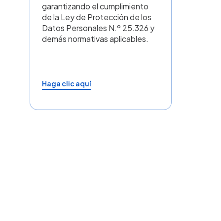
T&C Tiendanube y
T&C N
Pago Nube
Establece
particulare
Establece las reglas generales
incluyend
aplicables a las personas
integraci
usuarias y tiendas que utilizan la
seguridad 
plataforma
Tiendanube
,
las transa
incluyendo responsabilidades,
través de 
limitaciones de uso y
condiciones contractuales.
También incluye el reglamento
del medio de pago
Pago Nube
,
con información sobre
comisiones, plazos de retiro,
criterios de elegibilidad y