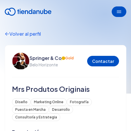
Volver al perfil
Springer & Co
Gold
Contactar
Belo Horizonte
Mrs Produtos Originais
Diseño
Marketing Online
Fotografía
Puesta en Marcha
Desarrollo
Consultoría y Estrategia